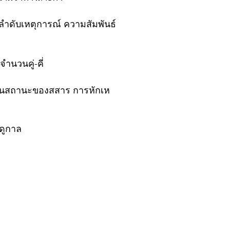
ลำดับเหตุการณ์ ความสัมพันธ์
ำนวนคู่-คี่
่ยนสถานะของสสาร การหักเห
ฤดูกาล