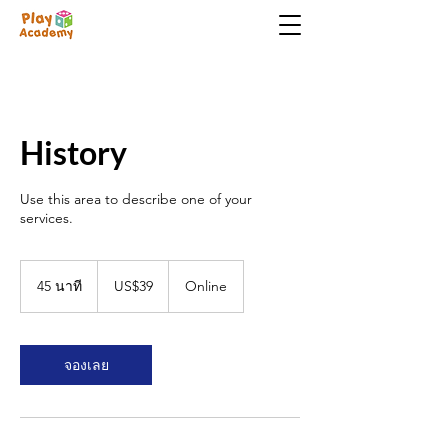
History
Use this area to describe one of your
services.
39
ดอลลาร์
45 นาที
4
US$39
Online
สหรัฐ
5
น
า
ที
จองเลย