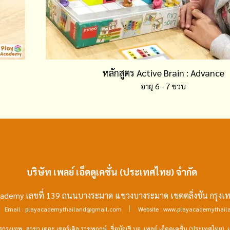
หลักสูตร Active Brain : Advance
อายุ 6 - 7 ขวบ
บริษัท เพลย์ เอ็ดดูเคชั่น (ประเทศไทย) จำกัด
ay Academy เลขที่ 139 ถนนบางระมาด แขวงบางระมาด เขตตลิ่งชัน กร
|
Email :
playacademythailand@gmail.com
Website :
www.playacademythail
รุงเทพ, สาขา เดอะ เซอร์เคิล ราชพฤกษ์, ชื่อบัญชี บจ. เพลย์ เอ็ดดูเคชั่น (ประเทศไทย), 