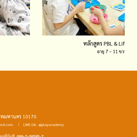
หลักสูตร PBL & Life Skil
อายุ 7 – 11 ขวบ
ุงเทพมหานคร 10170
|
and.com
LINE OA : @playacademy
เลขที่บัญชี
089-7-08595-7