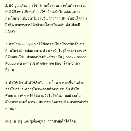
2. มีปัญหาเรื่องการใช้กล้ามเนื้อส่วนต่างๆให้ทำงานร่วม
กันได้ดี เช่น เด็กจะมีการใช้กล้ามเนื้อไม่คล่องแคล่ว 
กระโดดขาเดียวได้ไม่ราบรื่น การก้าวเดิน ขึ้นบันไดรวม
ถึงพัฒนาการการใช้กล้ามเนื้อขาในระดับต่อไปจะมี
ปัญหา
3. ท่านั่ง W -Shape ทำให้ข้อต่อสะโพกมีการบิดตัวเข้า
ด้านในซึ่งมีผลต่อการทรงตัว และนำไปสู่โครงสร้างขาที่
มีลักษณะโก่ง เข่าสองข้างหันเข้าหากัน (Knock - kneed 
Position) บางรายเข่าติดกันแม้จะยืดขาให้ตรงแล้ว
ก็ตาม
4. ทำให้เด็กไม่ได้ใช้ลำตัว การเอื้อม การลุกขึ้นยืนด้วย
การใช้อวัยวะต่างๆในร่างกายทำงานร่วมกัน ทำให้
พัฒนาการที่ควรได้ใช้ตามวัยไม่ได้ใช้งานอย่างเต็ม
ศักยภาพตามที่ควรจะเป็น อาจเกิดภาวะพัฒนาการล่าช้า
ตามมา
#พ
่อแม่_ครู_และผู้เลี้ยงดูสามารถช่วยเด็กได้โดย