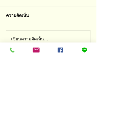
ความคิดเห็น
เดี๋ยวโตขึ้นก็ดีเอ
เขียนความคิดเห็น…
คำเปรียบเทียบเป็นยิ่งกว่า
มีดกรีดใจ
หลักสูตรของสถาบัน Play Academy
หลักสูตร Brain & Sensory
หลักสูตร Active Brain ระดับ
Pre-Starter
อายุ 1.6 – 3.6 ขวบ
อายุ 3.6 - 4 ขวบ