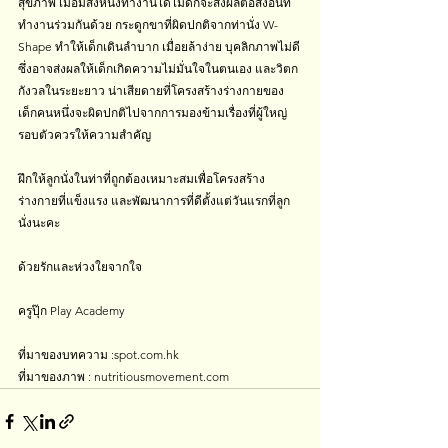
สุขภาพ เมื่อมีสิ่งหนึ่งทำงานได้ไม่ดีก็จะส่งผลต่อสิ่งอื่นที่
ทำงานร่วมกันด้วย กระดูกขาที่ผิดปกติจากท่านั่ง W-
Shape ทำให้เด็กเดินลำบาก เมื่อยล้าง่าย บุคลิกภาพไม่ดี
ซึ่งอาจส่งผลให้เด็กเกิดความไม่มั่นใจในตนเอง และวิตก
กังวลในระยะยาว น่าเสียดายที่โครงสร้างร่างกายของ
เด็กคนหนึ่งจะผิดปกติไปจากการมองข้ามเรื่องที่ผู้ใหญ่
รอบตัวควรให้ความสำคัญ
ฝึกให้ลูกนั่งในท่าที่ถูกต้องเหมาะสมเพื่อโครงสร้าง
ร่างกายที่แข็งแรง และพัฒนาการที่ดีตั้งแต่วันแรกที่ลูก
นั่งนะคะ
ด้วยรักและห่วงใยจากใจ
ครูปุ๊ก Play Academy
ที่มาของบทความ :spot.com.hk
ที่มาของภาพ : nutritiousmovement.com